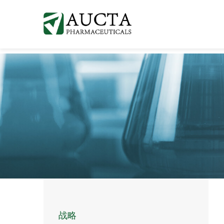
Skip
Skip
Skip
to
to
to
primary
content
footer
AUCTA PHARMA
navigation
navigation
战略