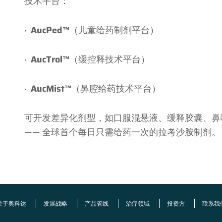
技术平台：
AucPed™
（儿童给药制剂平台）
·
AucTrol™
（缓控释技术平台）
·
AucMist™
（鼻腔给药技术平台）
·
可开发差异化剂型，如口服混悬液、缓释胶囊、鼻
—— 全球首个每日只需给药一次的拉考沙胺制剂。
关于奥科达
发展战略
产品管线
治疗领域
投资方
联系我